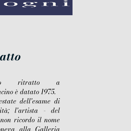
ratto
to ritratto a
cino è datato 1975.
estate dell'esame di
ità; l'artista - del
 non ricordo il nome
oneva alla Galleria