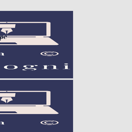
con la stilo nel pc", "url":
 pc