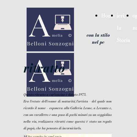
{ "@context": "https://schema.org", "@type": "WebSite",
"name": "Amelia Belloni Sonzogni: ieri la Storia, oggi la
Home
Home
ieri,
ieri,
og
og
narrazione - con la stilo nel pc", "url":
"https://ameliabellonisonzogni.it" }
la
la
n
n
google-site-verification=hInryuYkEDDe7eUWg7Yvn-
con la stilo
8ChNgojjwQG0SZIG
Storia
Storia
nel pc
ritratto
Questo ritratto a carboncino è datato 1975.
Era l'estate dell'esame di maturità; l'artista - del quale non
ricordo il nome - esponeva alla Galleria Leone, a Levanto e,
con un cavalletto e una posa di pochi minuti su un seggiolino
nella via, realizzava ritratti come questo: è stato un regalo
di papà, che ha pensato di incorniciarlo.
Mi ha seguito in ogni casa.