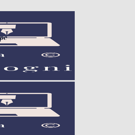
con la stilo nel pc", "url":
 pc