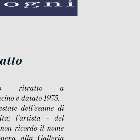
ratto
to ritratto a
cino è datato 1975.
estate dell'esame di
ità; l'artista - del
 non ricordo il nome
oneva alla Galleria