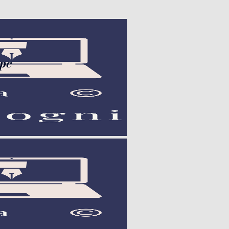
con la stilo nel pc", "url":
 pc