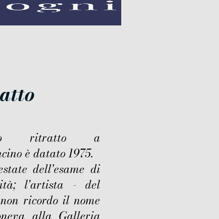
ratto
to ritratto a
cino è datato 1975.
estate dell'esame di
ità; l'artista - del
 non ricordo il nome
oneva alla Galleria