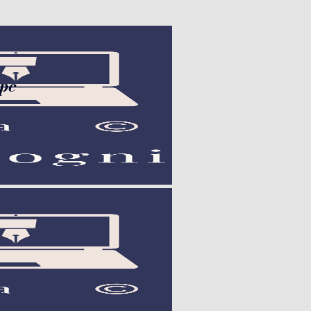
con la stilo nel pc", "url":
 pc