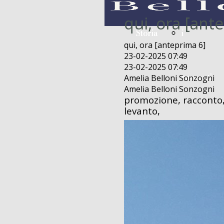
qui, ora [ant
Storia
Storia
i
i
qui, ora [anteprima 6]
23-02-2025 07:49
23-02-2025 07:49
racconti
racconti
Amelia Belloni Sonzogni
Amelia Belloni Sonzogni
promozione, racconto,
levanto,