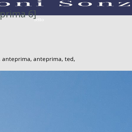
eprima 6]
letto
letto
 anteprima, anteprima, ted,