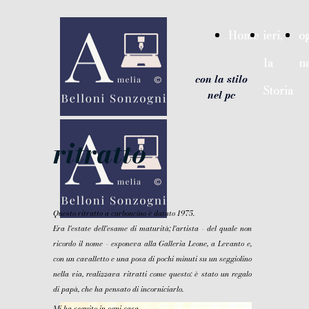
{ "@context": "https://schema.org", "@type": "WebSite",
"name": "Amelia Belloni Sonzogni: ieri la Storia, oggi la
Home
Home
ieri,
ieri,
og
og
narrazione - con la stilo nel pc", "url":
"https://ameliabellonisonzogni.it" }
la
la
n
n
google-site-verification=hInryuYkEDDe7eUWg7Yvn-
con la stilo
8ChNgojjwQG0SZIG
Storia
Storia
nel pc
ritratto
Questo ritratto a carboncino è datato 1975.
Era l'estate dell'esame di maturità; l'artista - del quale non
ricordo il nome - esponeva alla Galleria Leone, a Levanto e,
con un cavalletto e una posa di pochi minuti su un seggiolino
nella via, realizzava ritratti come questo: è stato un regalo
di papà, che ha pensato di incorniciarlo.
Mi ha seguito in ogni casa.