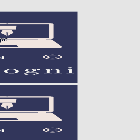
con la stilo nel pc", "url":
 pc