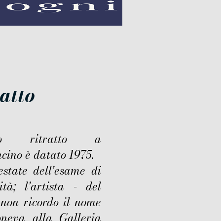
ratto
to ritratto a
cino è datato 1975.
estate dell'esame di
ità; l'artista - del
 non ricordo il nome
oneva alla Galleria