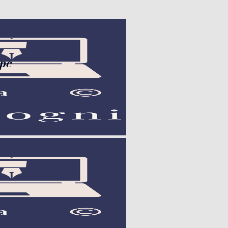
con la stilo nel pc", "url":
 pc