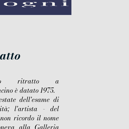
ratto
to ritratto a
cino è datato 1975.
estate dell'esame di
ità; l'artista - del
 non ricordo il nome
oneva alla Galleria