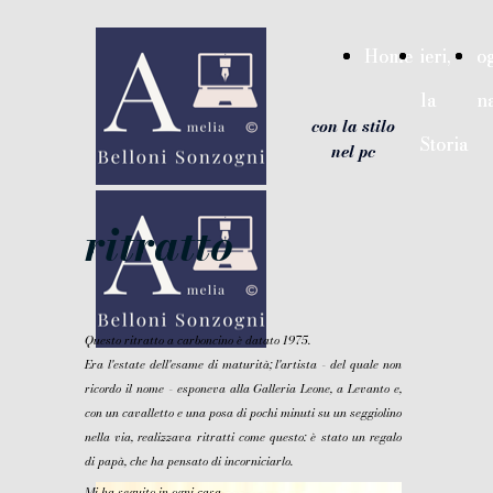
{ "@context": "https://schema.org", "@type": "WebSite",
"name": "Amelia Belloni Sonzogni: ieri la Storia, oggi la
Home
Home
ieri,
ieri,
og
og
narrazione - con la stilo nel pc", "url":
"https://ameliabellonisonzogni.it" }
la
la
n
n
google-site-verification=hInryuYkEDDe7eUWg7Yvn-
con la stilo
8ChNgojjwQG0SZIG
Storia
Storia
nel pc
ritratto
Questo ritratto a carboncino è datato 1975.
Era l'estate dell'esame di maturità; l'artista - del quale non
ricordo il nome - esponeva alla Galleria Leone, a Levanto e,
con un cavalletto e una posa di pochi minuti su un seggiolino
nella via, realizzava ritratti come questo: è stato un regalo
di papà, che ha pensato di incorniciarlo.
Mi ha seguito in ogni casa.