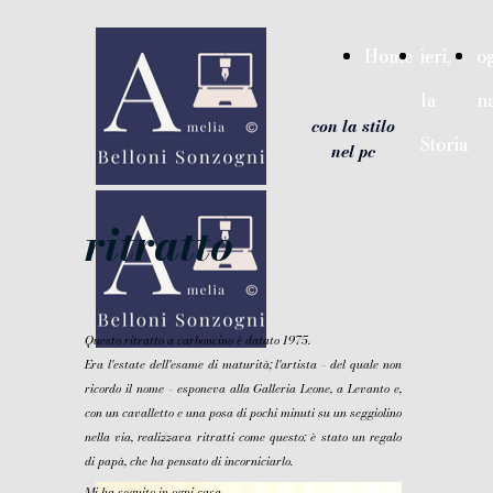
{ "@context": "https://schema.org", "@type": "WebSite",
"name": "Amelia Belloni Sonzogni: ieri la Storia, oggi la
Home
Home
ieri,
ieri,
og
og
narrazione - con la stilo nel pc", "url":
"https://ameliabellonisonzogni.it" }
la
la
n
n
google-site-verification=hInryuYkEDDe7eUWg7Yvn-
con la stilo
8ChNgojjwQG0SZIG
Storia
Storia
nel pc
ritratto
Questo ritratto a carboncino è datato 1975.
Era l'estate dell'esame di maturità; l'artista - del quale non
ricordo il nome - esponeva alla Galleria Leone, a Levanto e,
con un cavalletto e una posa di pochi minuti su un seggiolino
nella via, realizzava ritratti come questo: è stato un regalo
di papà, che ha pensato di incorniciarlo.
Mi ha seguito in ogni casa.