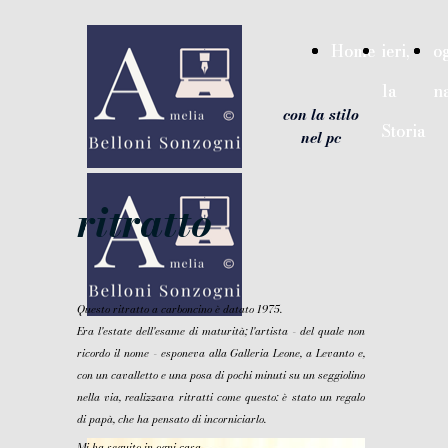
{ "@context": "https://schema.org", "@type": "WebSite",
"name": "Amelia Belloni Sonzogni: ieri la Storia, oggi la
Home
Home
ieri,
ieri,
og
og
narrazione - con la stilo nel pc", "url":
"https://ameliabellonisonzogni.it" }
la
la
n
n
google-site-verification=hInryuYkEDDe7eUWg7Yvn-
con la stilo
8ChNgojjwQG0SZIG
Storia
Storia
nel pc
ritratto
Questo ritratto a carboncino è datato 1975.
Era l'estate dell'esame di maturità; l'artista - del quale non
ricordo il nome - esponeva alla Galleria Leone, a Levanto e,
con un cavalletto e una posa di pochi minuti su un seggiolino
nella via, realizzava ritratti come questo: è stato un regalo
di papà, che ha pensato di incorniciarlo.
Mi ha seguito in ogni casa.